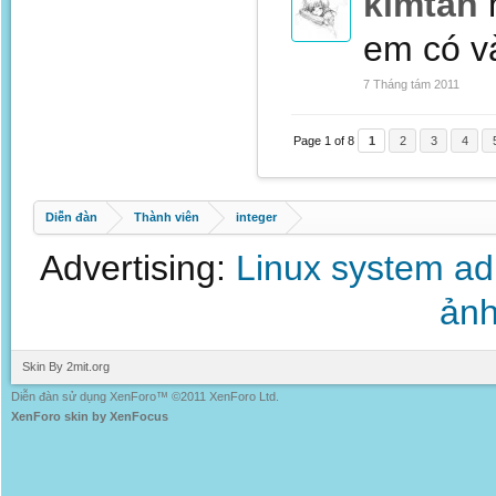
kimtan
em có và
7 Tháng tám 2011
Page 1 of 8
1
2
3
4
Diễn đàn
Thành viên
integer
Advertising:
Linux system a
ảnh
Skin By 2mit.org
Diễn đàn sử dụng XenForo™ ©2011 XenForo Ltd.
XenForo skin by XenFocus