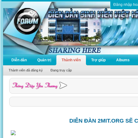
Đăng nhập ho
Diễn đàn
Quản trị
Thành viên
Trợ giúp
Albums
Thành viên đã đăng ký
Đang truy cập
DIỄN ĐÀN 2MIT.ORG SẼ