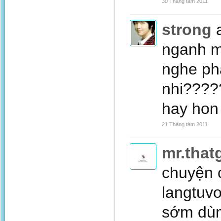
30 Tháng tám 2011
strong
nganh m
nghe p
nhi????
hay hon
21 Tháng tám 2011
mr.thatg
chuyện c
langtuv
sớm dùm