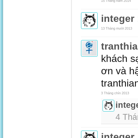
15 Tháng năm 2014
integer
13 Tháng mười 2013
tranthi
khách sạ
ơn và hậ
tranthi
3 Tháng chín 2013
integ
4 Thá
integer