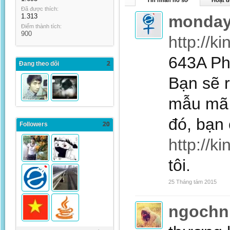
Tin nhắn hồ sơ
Hoạt đ
Đã được thích:
1.313
monda
Điểm thành tích:
900
http://
643A Ph
Đang theo dõi
2
Bạn sẽ r
mẫu mã 
đó, bạn
Followers
20
http://k
tôi.
25 Tháng tám 2015
ngochn