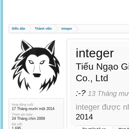
Diễn đàn
Thành viên
integer
integer
Tiếu Ngạo G
Co., Ltd
:-?
13 Tháng mư
Hoạt động cuối:
integer được nh
17 Tháng mười một 2014
Tham gia ngày:
2014
24 Tháng chín 2009
Bài viết:
1.695