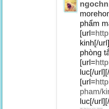
ngochn
morehom
phẩm mẫ
[url=
htt
kinh[/ur
phòng t
[url=
htt
luc[/url
[url=
htt
pham/ki
luc[/url][