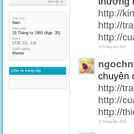
thương 
Xem tất cả
http://k
Giới tính:
http://t
Nam
Sinh nhật:
19 Tháng tư 1991
(Age: 35)
http://c
Nơi ở:
LT3C Co., Ltd
10 Tháng tám 2015
Nghề nghiệp:
Master
ngochn
Chia sẻ trang này
chuyên 
http://t
http://c
http://t
22 Tháng bảy 2015