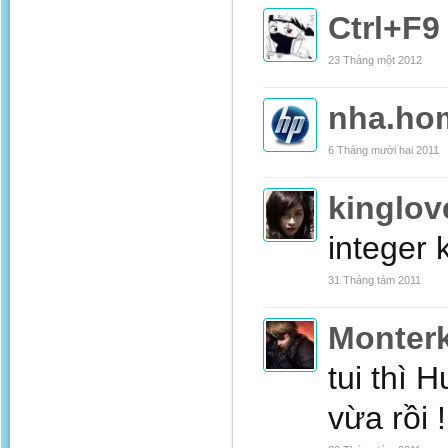
Ctrl+F9
23 Tháng một 2012
nha.ho
6 Tháng mười hai 2011
kinglov
integer 
31 Tháng tám 2011
Monterk
tui thì 
vừa rồi !