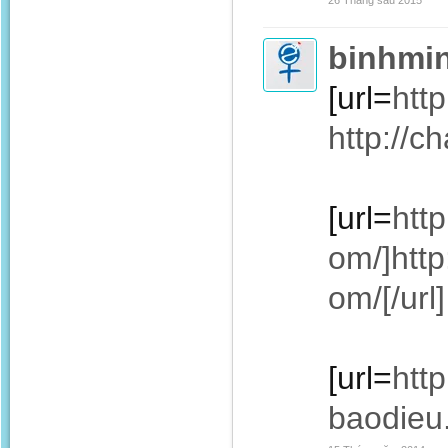
26 Tháng sáu 2015
binhmi
[url=
htt
http://c
[url=
htt
om/]htt
om/[/url]
[url=
http
baodieu.