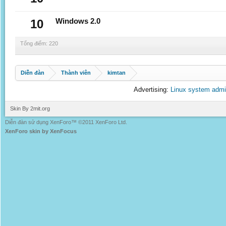
10
Windows 2.0
Tổng điểm: 220
Diễn đàn
Thành viên
kimtan
Advertising:
Linux system admi
Skin By 2mit.org
Diễn đàn sử dụng XenForo™ ©2011 XenForo Ltd.
XenForo skin by XenFocus