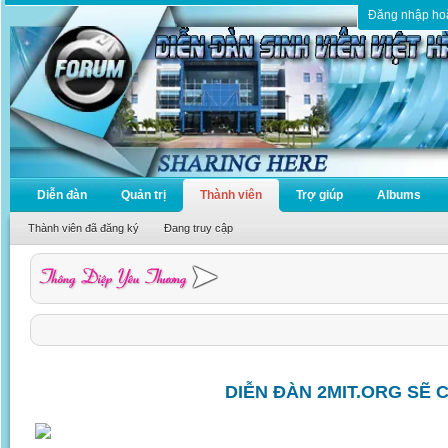
Đăng nhập ho
Diễn đàn
Quản trị
Thành viên
Trợ giúp
Albums
Thành viên đã đăng ký
Đang truy cập
DIỄN ĐÀN 2MIT.ORG SẼ