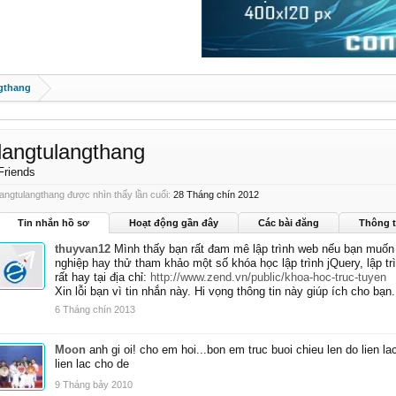
gthang
langtulangthang
Friends
langtulangthang được nhìn thấy lần cuối:
28 Tháng chín 2012
Tin nhắn hồ sơ
Hoạt động gần đây
Các bài đăng
Thông t
thuyvan12
Mình thấy bạn rất đam mê lập trình web nếu bạn muốn 
nghiệp hay thử tham khảo một số khóa học lập trình jQuery, lập t
rất hay tại địa chỉ:
http://www.zend.vn/public/khoa-hoc-truc-tuyen
Xin lỗi bạn vì tin nhắn này. Hi vọng thông tin này giúp ích cho bạn.
6 Tháng chín 2013
Moon
anh gi oi! cho em hoi...bon em truc buoi chieu len do lien la
lien lac cho de
9 Tháng bảy 2010