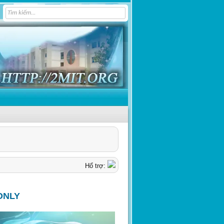
Hổ trợ:
ONLY