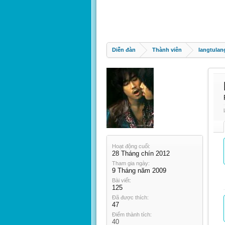
Diễn đàn
Thành viên
langtulan
Hoạt động cuối:
28 Tháng chín 2012
Tham gia ngày:
9 Tháng năm 2009
Bài viết:
125
Đã được thích:
47
Điểm thành tích:
40