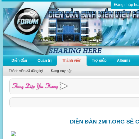
Đăng nhập ho
Diễn đàn
Quản trị
Thành viên
Trợ giúp
Albums
Thành viên đã đăng ký
Đang truy cập
DIỄN ĐÀN 2MIT.ORG SẼ