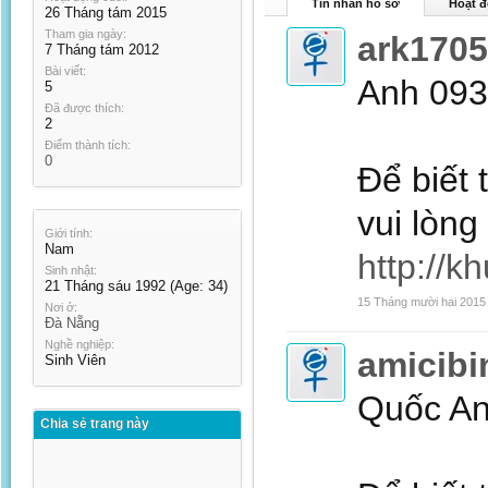
Tin nhắn hồ sơ
Hoạt đ
26 Tháng tám 2015
Tham gia ngày:
ark1705
7 Tháng tám 2012
Bài viết:
Anh 09
5
Đã được thích:
2
Điểm thành tích:
0
Để biết 
vui lòng
Giới tính:
Nam
http://k
Sinh nhật:
21 Tháng sáu 1992
(Age: 34)
15 Tháng mười hai 2015
Nơi ở:
Đà Nẵng
Nghề nghiệp:
amicibi
Sinh Viên
Quốc A
Chia sẻ trang này