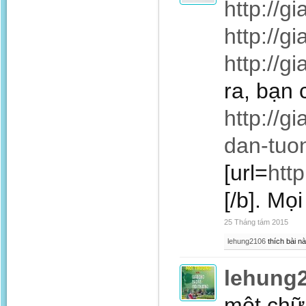
http://
http://
http://
ra, bạn
http://g
dan-tuon
[url=
http
[/b]. Mọi
25 Tháng tám 2015
lehung2106
thích bài nà
lehung
một chữ