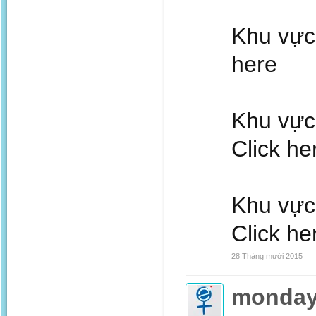
Khu vực
here
Khu vực
Click he
Khu vực
Click he
28 Tháng mười 2015
monda