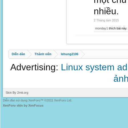
nhiều.
2 Tháng tám 2015
monday1
thích bài này.
Diễn đàn
Thành viên
lehung2106
Advertising:
Linux system a
ảnh
Skin By 2mit.org
Diễn đàn sử dụng XenForo™ ©2011 XenForo Ltd.
XenForo skin by XenFocus