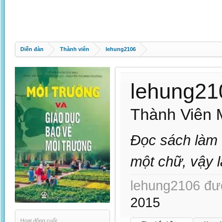
Diễn đàn
Thành viên
lehung2106
lehung21
Thành Viên 
Đọc sách làm 
một chữ, vậy 
lehung2106 đượ
2015
Hoạt động cuối: