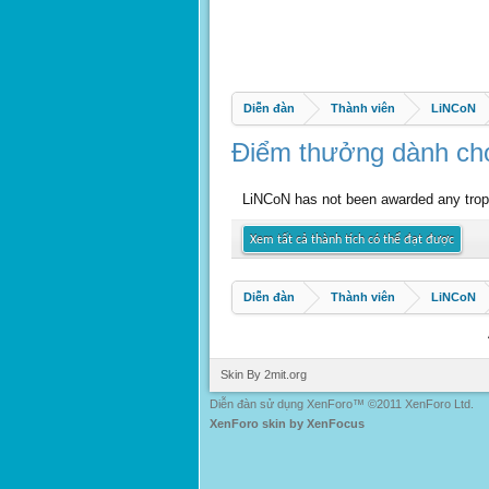
Diễn đàn
Thành viên
LiNCoN
Điểm thưởng dành ch
LiNCoN has not been awarded any trop
Xem tất cả thành tích có thể đạt được
Diễn đàn
Thành viên
LiNCoN
Skin By 2mit.org
Diễn đàn sử dụng XenForo™ ©2011 XenForo Ltd.
XenForo skin by XenFocus