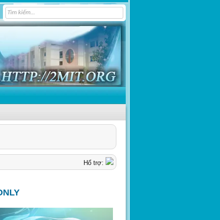
Hổ trợ:
ONLY