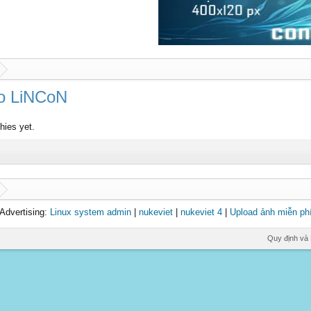
o LiNCoN
hies yet.
Advertising:
Linux system admin
|
nukeviet
|
nukeviet 4
|
Upload ảnh miễn ph
Quy định và 