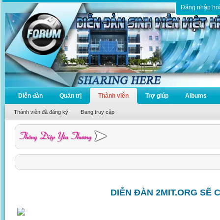
Đăng nhập ho
Diễn đàn
Quản trị
Thành viên
Trợ giúp
Albums
Thành viên đã đăng ký
Đang truy cập
DIỄN ĐÀN 2MIT.ORG SẼ