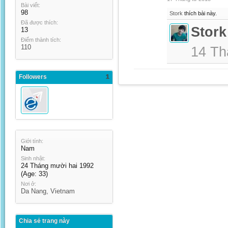
Bài viết:
98
Stork
thích bài này.
Đã được thích:
Stork
13
Điểm thành tích:
110
14 Th
Followers
1
Giới tính:
Nam
Sinh nhật:
24 Tháng mười hai 1992
(Age: 33)
Nơi ở:
Da Nang, Vietnam
Chia sẻ trang này