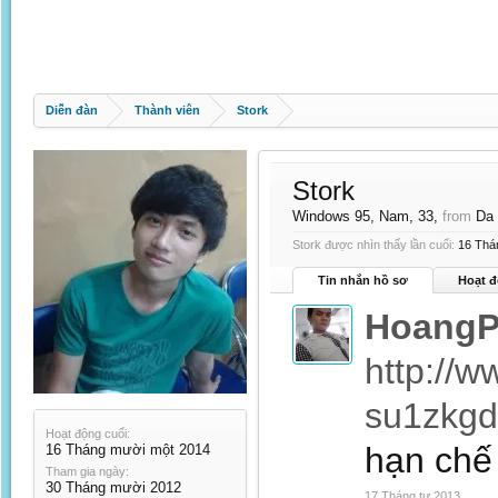
Diễn đàn
Thành viên
Stork
Stork
Windows 95
, Nam, 33,
from
Da 
Stork được nhìn thấy lần cuối:
16 Thá
Tin nhắn hồ sơ
Hoạt đ
HoangP
http://w
su1zkg
Hoạt động cuối:
hạn chế
16 Tháng mười một 2014
Tham gia ngày:
30 Tháng mười 2012
17 Tháng tư 2013