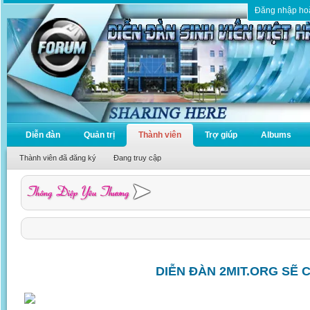
Đăng nhập ho
Diễn đàn
Quản trị
Thành viên
Trợ giúp
Albums
Thành viên đã đăng ký
Đang truy cập
DIỄN ĐÀN 2MIT.ORG SẼ