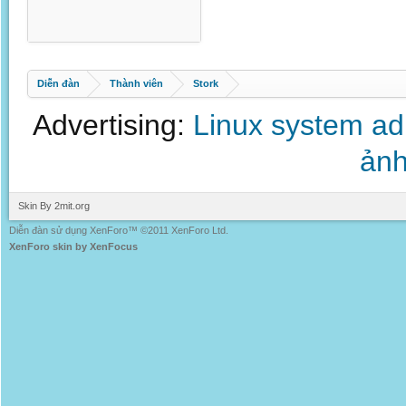
Diễn đàn
Thành viên
Stork
Advertising:
Linux system a
ảnh
Skin By 2mit.org
Diễn đàn sử dụng XenForo™ ©2011 XenForo Ltd.
XenForo skin by XenFocus