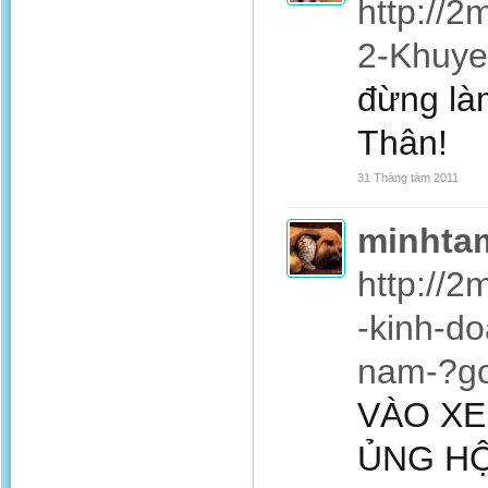
http://2
2-Khuye
đừng là
Thân!
31 Tháng tám 2011
minhta
http://2
-kinh-do
nam-?g
VÀO XE
ỦNG HỘ N