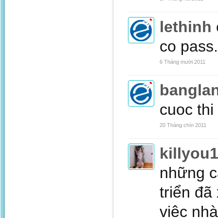
lethinh
co pass.
6 Tháng mười 2011
bangla
cuoc thi
20 Tháng chín 2011
killyou
những cá
triển đã
việc nhà