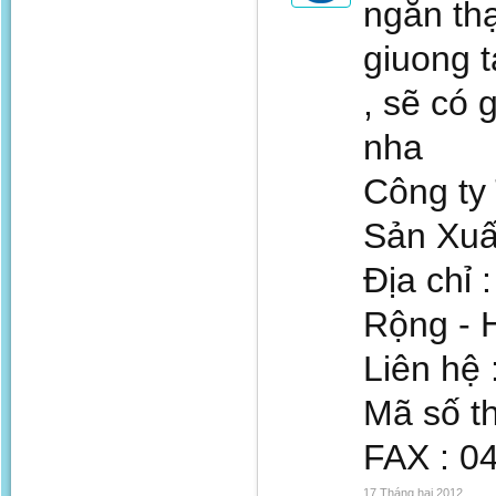
ngăn thạ
giuong t
, sẽ có 
nha
Công ty
Sản Xuấ
Địa chỉ
Rộng - H
Liên hệ 
Mã số t
FAX : 0
17 Tháng hai 2012