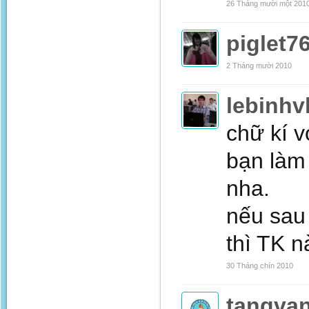
26 Tháng mười một 201
piglet7
2 Tháng mười 2010
lebinhv
chữ kí v
bạn làm 
nha.
nếu sau
thì TK n
30 Tháng chín 2010
tangva