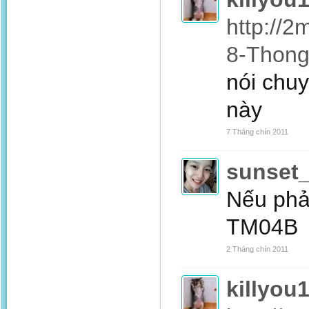
http://2
8-Thong
nói chu
này
7 Tháng chín 2011
sunset
Nếu phải
TM04B
2 Tháng chín 2011
killyou