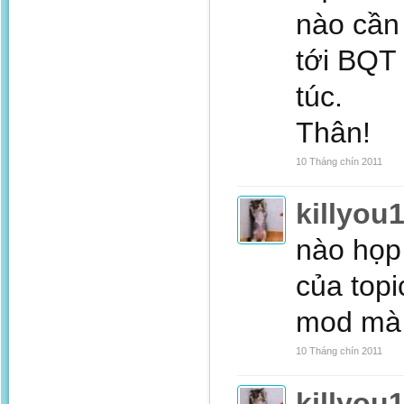
nào cần
tới BQT 
túc.
Thân!
10 Tháng chín 2011
killyou
nào họp 
của topi
mod mà 
10 Tháng chín 2011
killyou