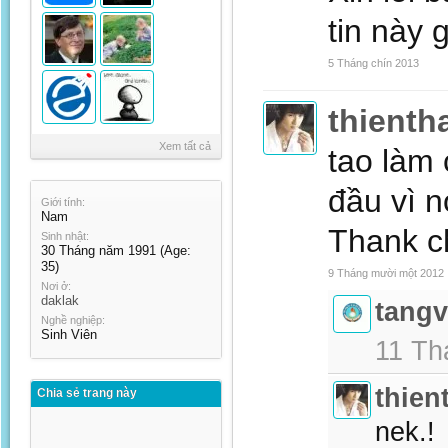
tin này 
5 Tháng chín 2013
thienth
Xem tất cả
tao làm 
đầu vì n
Giới tính:
Nam
Thank c
Sinh nhật:
30 Tháng năm 1991
(Age:
35)
9 Tháng mười một 2012
Nơi ở:
daklak
tang
Nghề nghiệp:
Sinh Viên
11 Th
thien
Chia sẻ trang này
nek.!