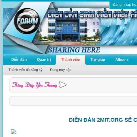
Đăng nhập ho
Diễn đàn
Quản trị
Thành viên
Trợ giúp
Albums
Thành viên đã đăng ký
Đang truy cập
DIỄN ĐÀN 2MIT.ORG SẼ