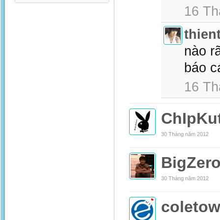
16 Th
thien
nào r
báo cá
16 Th
ChIpKu
30 Tháng năm 2012
BigZer
30 Tháng năm 2012
coleto