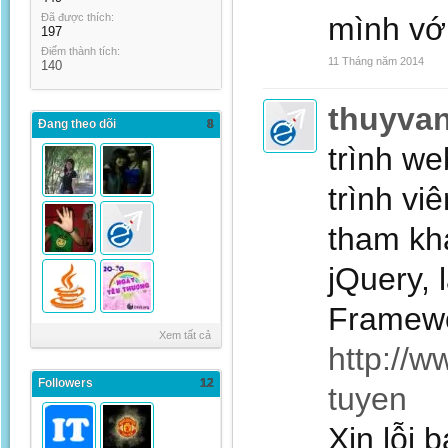
Đã được thích:
mình vớ
197
Điểm thành tích:
11 Tháng năm 2014
140
thuyva
Đang theo dõi
8
trình we
trình vi
tham khả
jQuery, 
Framewor
Xem tất cả
http://w
Followers
12
tuyen
Xin lỗi 