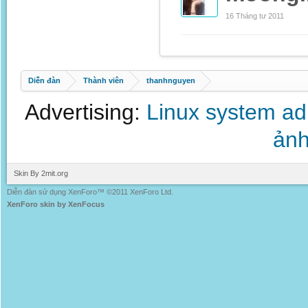
16 Tháng tư 2011
Diễn đàn
Thành viên
thanhnguyen
Advertising:
Linux system a
ảnh
Skin By 2mit.org
Diễn đàn sử dụng XenForo™ ©2011 XenForo Ltd.
XenForo skin by XenFocus