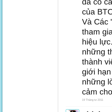
đã có c
của BTC
Và Các "
tham gia
hiệu lực
những th
thành v
giới hạ
những l
cảm cho 
19 Tháng tư 2011