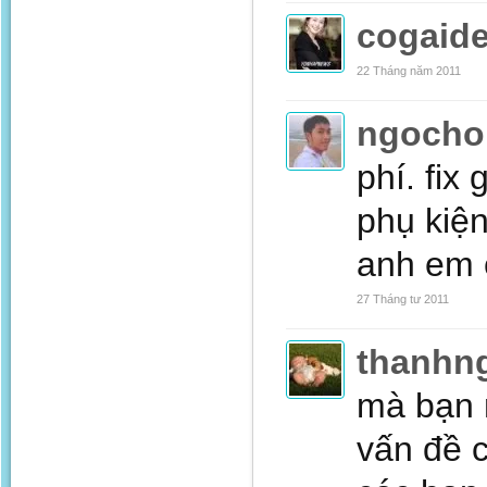
cogaid
22 Tháng năm 2011
ngocho
phí. fix
phụ kiện
anh em c
27 Tháng tư 2011
thanhn
mà bạn n
vấn đề c