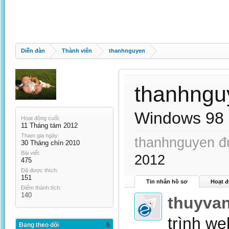
Diễn đàn
Thành viên
thanhnguyen
thanhngu
Windows 98
Hoạt động cuối:
11 Tháng tám 2012
Tham gia ngày:
thanhnguyen đư
30 Tháng chín 2010
Bài viết:
2012
475
Đã được thích:
151
Tin nhắn hồ sơ
Hoạt đ
Điểm thành tích:
140
thuyva
trình we
Đang theo dõi
5