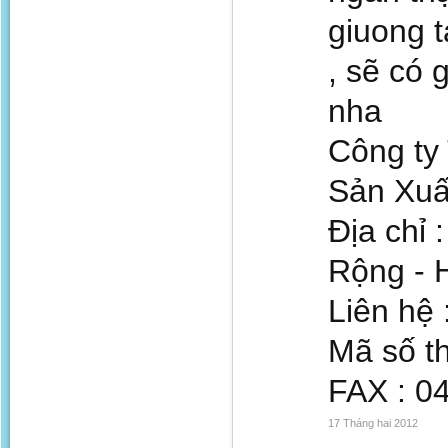
giuong t
, sẽ có 
nha
Công ty
Sản Xuấ
Địa chỉ
Rộng - H
Liên hệ 
Mã số t
FAX : 0
17 Tháng hai 2012