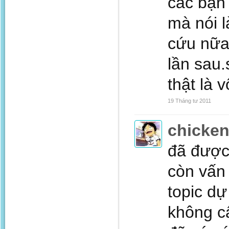
các bạn 
mà nói l
cứu nữa
lần sau.
thật là 
19 Tháng tư 2011
chicke
đã được 
còn vấn
topic dự
không cấ