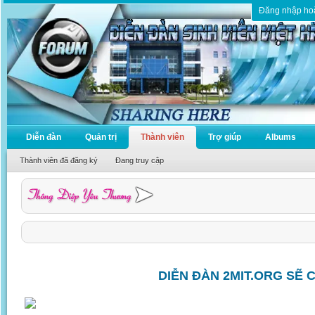
Đăng nhập ho
Diễn đàn
Quản trị
Thành viên
Trợ giúp
Albums
Thành viên đã đăng ký
Đang truy cập
DIỄN ĐÀN 2MIT.ORG SẼ