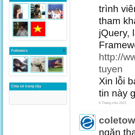
trình vi
tham khả
jQuery, 
Framewor
Followers
3
http://w
tuyen
Xin lỗi 
Chia sẻ trang này
tin này 
6 Tháng chín 2013
coleto
ngăn thạ