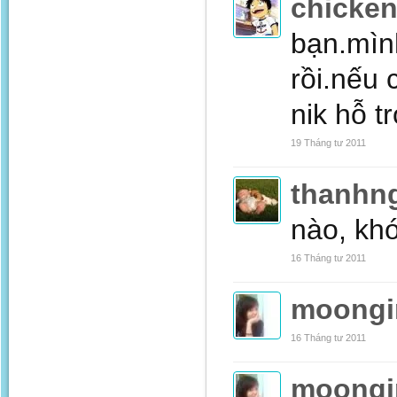
chicke
bạn.mình
rồi.nếu
nik hỗ t
19 Tháng tư 2011
thanhn
nào, kh
16 Tháng tư 2011
moongir
16 Tháng tư 2011
moongir