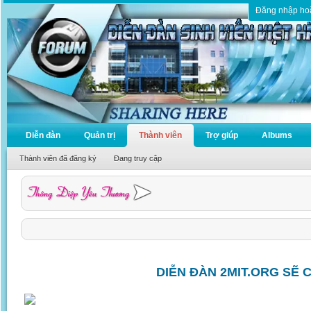
Đăng nhập ho
Diễn đàn
Quản trị
Thành viên
Trợ giúp
Albums
Thành viên đã đăng ký
Đang truy cập
DIỄN ĐÀN 2MIT.ORG SẼ