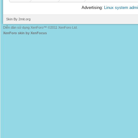
Advertising:
Linux system admi
Skin By 2mit.org
Diễn đàn sử dụng XenForo™ ©2011 XenForo Ltd.
XenForo skin by XenFocus