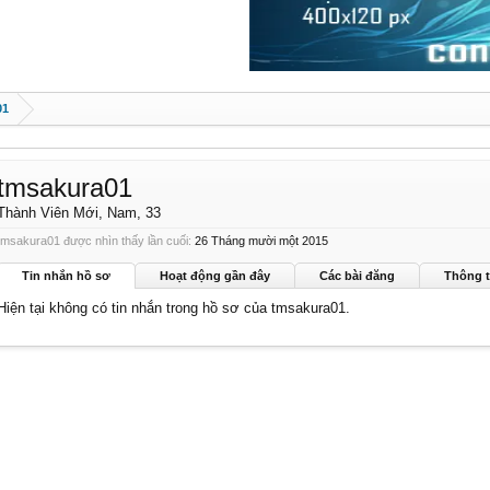
01
tmsakura01
Thành Viên Mới
, Nam, 33
tmsakura01 được nhìn thấy lần cuối:
26 Tháng mười một 2015
Tin nhắn hồ sơ
Hoạt động gần đây
Các bài đăng
Thông t
Hiện tại không có tin nhắn trong hồ sơ của tmsakura01.