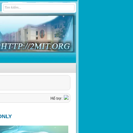
Hổ trợ:
ONLY