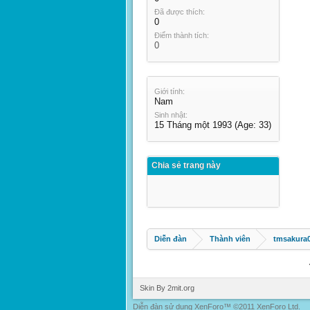
Đã được thích:
0
Điểm thành tích:
0
Giới tính:
Nam
Sinh nhật:
15 Tháng một 1993
(Age: 33)
Chia sẻ trang này
Diễn đàn
Thành viên
tmsakura
Skin By 2mit.org
Diễn đàn sử dụng XenForo™ ©2011 XenForo Ltd.