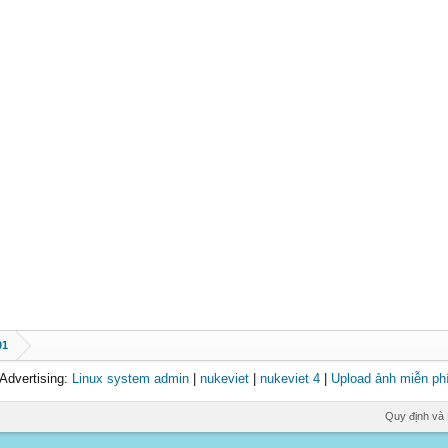
01
Advertising:
Linux system admin
|
nukeviet
|
nukeviet 4
|
Upload ảnh miễn ph
Quy định và 