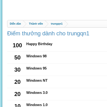
Diễn đàn
Thành viên
trungqn1
Điểm thưởng dành cho trungqn1
100
Happy Birthday
50
Windows 98
30
Windows 95
20
Windows NT
20
Windows 3.0
10
Windows 1.0