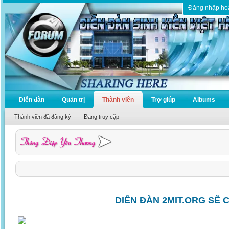
Đăng nhập ho
Diễn đàn
Quản trị
Thành viên
Trợ giúp
Albums
Thành viên đã đăng ký
Đang truy cập
DIỄN ĐÀN 2MIT.ORG SẼ