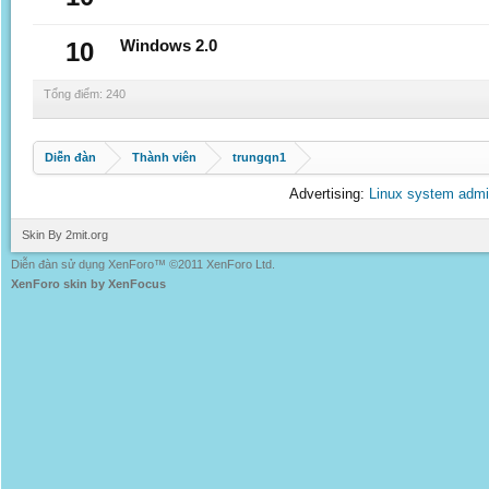
10
Windows 2.0
Tổng điểm: 240
Diễn đàn
Thành viên
trungqn1
Advertising:
Linux system admi
Skin By 2mit.org
Diễn đàn sử dụng XenForo™ ©2011 XenForo Ltd.
XenForo skin by XenFocus