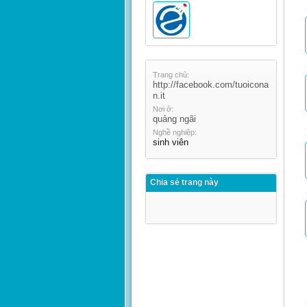
Trang chủ:
http://facebook.com/tuoicona
n.it
Nơi ở:
quảng ngãi
Nghề nghiệp:
sinh viên
Chia sẻ trang này