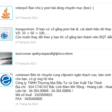
interpol
Bạn chú ý post bài đúng chuyên mục (box) :|
18 Tháng ba 2012
hongoctrien
:D bạn cứ cố gắng post bài đi, cái danh hiệu đó thay
VD: 10 -> 50 -> 100,.....
Còn muốn thay đổi theo ý bạn thì cố gắng làm thành viên BQT diễ
9 Tháng ba 2012
tuoiconan
qwẻtyuiopasdfghjklzxcvbnm
9 Tháng ba 2012
coletown
Bên tớ chuyên cung cấpvách ngăn thạch cao, bàn sinh vi
cho bạn, có gì ủng hộ nha
Công ty TNHH Thương Mại Đầu Tư và Sản Xuất Tân Thịnh
Địa chỉ : 914 CT4C/X2 Bắc Linh Đàm Mở Rộng - Hoàng Liệt - Hoàn
Liên hệ : 04.354.00806 - 04.354.00805 /
Mã số thuế : 0103500815
FAX : 0435400805
21 Tháng hai 2012