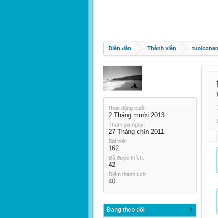
Diễn đàn
Thành viên
tuoicona
Hoạt động cuối:
2 Tháng mười 2013
Tham gia ngày:
27 Tháng chín 2011
Bài viết:
162
Đã được thích:
42
Điểm thành tích:
40
Đang theo dõi
1