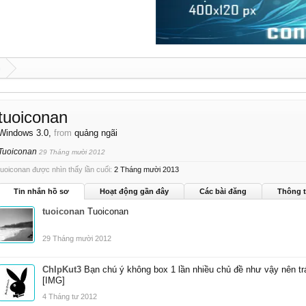
n
tuoiconan
Windows 3.0
,
from
quảng ngãi
Tuoiconan
29 Tháng mười 2012
tuoiconan được nhìn thấy lần cuối:
2 Tháng mười 2013
Tin nhắn hồ sơ
Hoạt động gần đây
Các bài đăng
Thông t
tuoiconan
Tuoiconan
29 Tháng mười 2012
ChIpKut3
Bạn chú ý không box 1 lần nhiều chủ đề như vậy nên trán
[IMG]
4 Tháng tư 2012