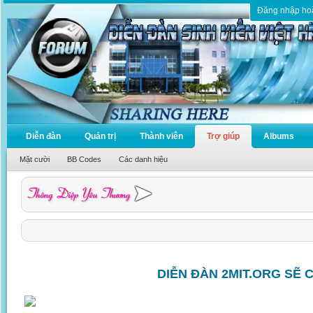
Đăng nhập ho
Diễn đàn
Quản trị
Thành viên
Trợ giúp
Albums
Mặt cười
BB Codes
Các danh hiệu
DIỄN ĐÀN 2MIT.ORG SẼ