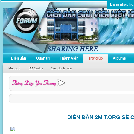
Đăng nhập ho
Diễn đàn
Quản trị
Thành viên
Trợ giúp
Albums
Mặt cười
BB Codes
Các danh hiệu
DIỄN ĐÀN 2MIT.ORG SẼ