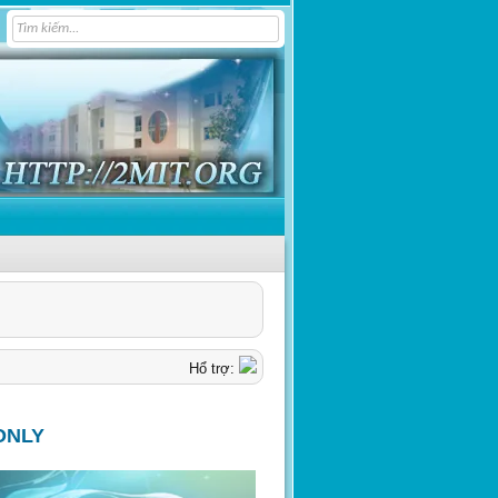
Hổ trợ:
ONLY