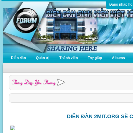
Đăng nhập ho
Diễn đàn
Quản trị
Thành viên
Trợ giúp
Albums
DIỄN ĐÀN 2MIT.ORG SẼ