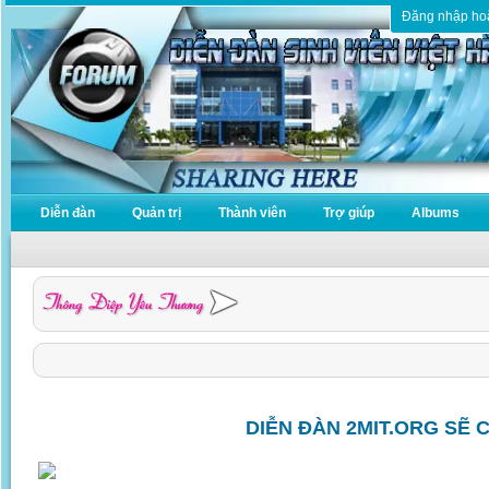
Đăng nhập ho
Diễn đàn
Quản trị
Thành viên
Trợ giúp
Albums
DIỄN ĐÀN 2MIT.ORG SẼ