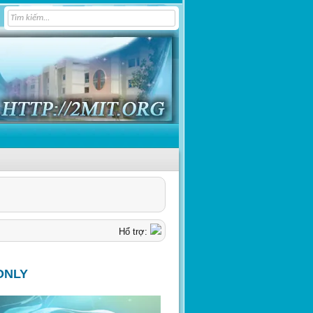
Hổ trợ:
ONLY