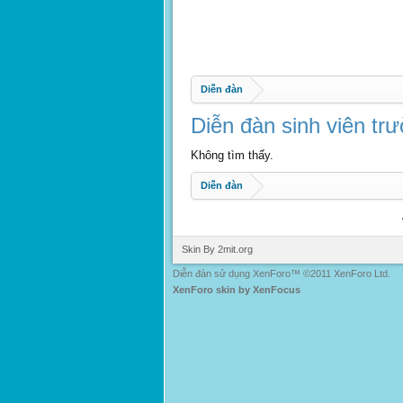
Diễn đàn
Diễn đàn sinh viên t
Không tìm thấy.
Diễn đàn
Skin By 2mit.org
Diễn đàn sử dụng XenForo™ ©2011 XenForo Ltd.
XenForo skin by XenFocus