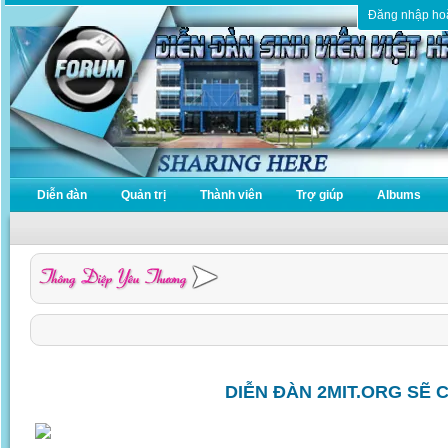
Đăng nhập ho
Diễn đàn
Quản trị
Thành viên
Trợ giúp
Albums
DIỄN ĐÀN 2MIT.ORG SẼ