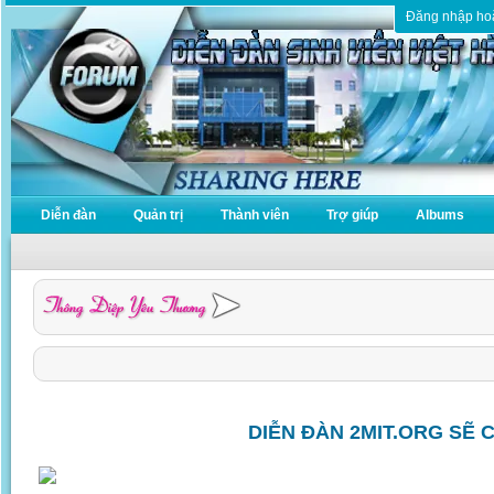
Đăng nhập ho
Diễn đàn
Quản trị
Thành viên
Trợ giúp
Albums
DIỄN ĐÀN 2MIT.ORG SẼ