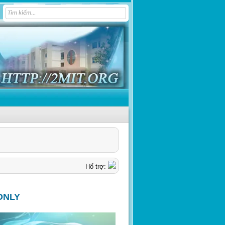
Hổ trợ:
ONLY