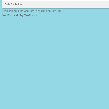
Skin By 2mit.org
Diễn đàn sử dụng XenForo™ ©2011 XenForo Ltd.
XenForo skin by XenFocus