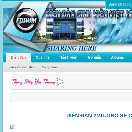
Đăng nhập ho
Diễn đàn
Quản trị
Thành viên
Trợ giúp
Albums
Tìm kiếm diễn đàn
Có gì mới?
DIỄN ĐÀN 2MIT.ORG SẼ