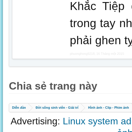
Khắc Tiệp
trong tay nh
phải ghen t
phuonghong9218
,
16 Tháng một 2015
Chia sẻ trang này
Diễn đàn
Đời sống sinh viên - Giải trí
Hình ảnh - Clip - Phim ảnh
Advertising:
Linux system a