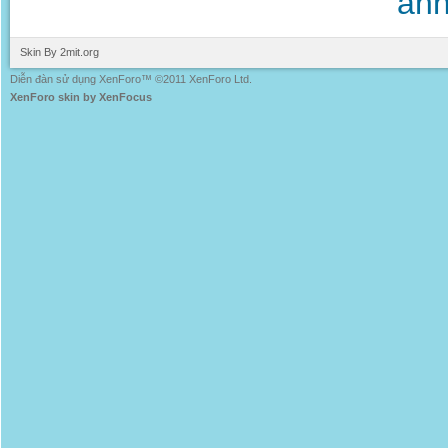
ảnh
Skin By 2mit.org
Diễn đàn sử dụng XenForo™ ©2011 XenForo Ltd.
XenForo skin by XenFocus