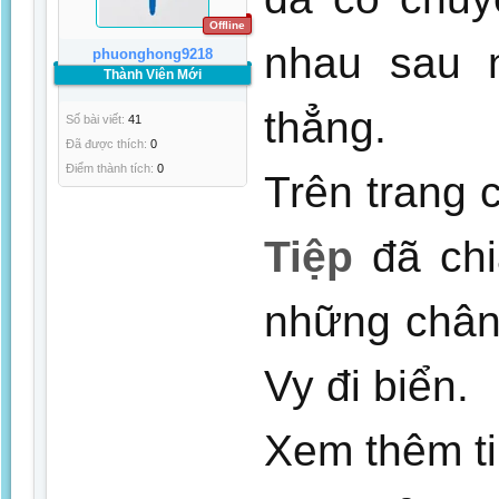
Offline
nhau sau n
phuonghong9218
Thành Viên Mới
thẳng.
Số bài viết:
41
Đã được thích:
0
Điểm thành tích:
0
Trên trang c
Tiệp
đã chi
những chân
Vy đi biển.
Xem thêm ti