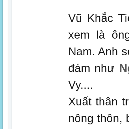
Vũ Khắc T
xem là ông
Nam. Anh sở
đám như
N
Vy....
Xuất thân t
nông thôn, b