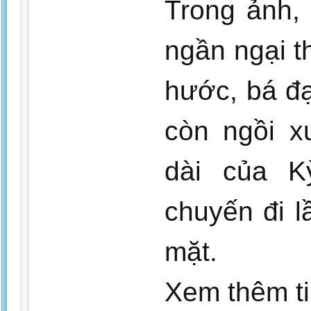
Trong ảnh,
ngần ngại t
hước, bá đa
còn ngồi x
dài của 
chuyến đi lâ
mặt.
Xem thêm ti