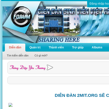
Đăng nhập ho
Diễn đàn
Quản trị
Thành viên
Trợ giúp
Albums
Tìm kiếm diễn đàn
Có gì mới?
DIỄN ĐÀN 2MIT.ORG SẼ