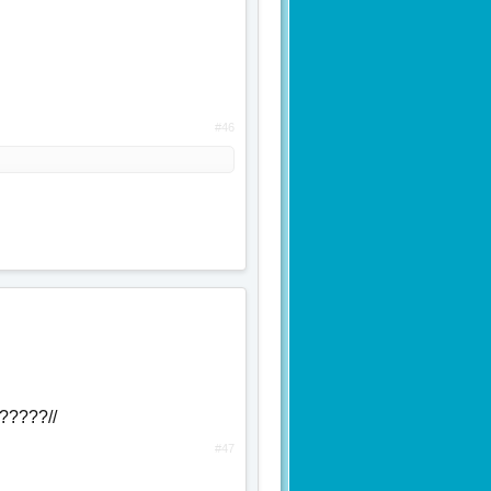
#46
?????//
#47