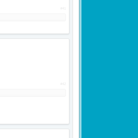
#41
#42