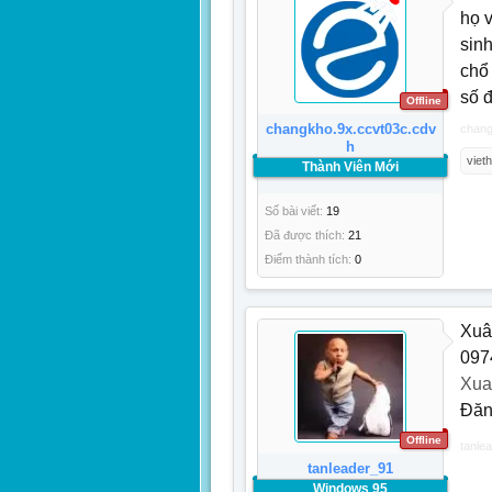
họ 
sin
chổ
số 
Offline
changkho.9x.ccvt03c.cdv
chang
h
viet
Thành Viên Mới
Số bài viết:
19
Đã được thích:
21
Điểm thành tích:
0
Xuâ
097
Xua
Đăn
Offline
tanle
tanleader_91
Windows 95