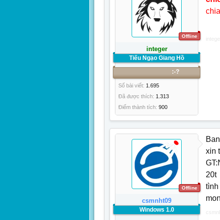
chia
Offline
intege
integer
Tiếu Ngạo Giang Hồ
:-?
Số bài viết:
1.695
Đã được thích:
1.313
Điểm thành tích:
900
Ban
xin
GT:
20t
tình
Offline
mon
csmnht09
Windows 1.0
csmn