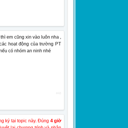
thì em cũng xin vào luôn nha ,
 các hoạt động của trường PT
 nếu có nhóm an ninh nhé
#48
g ký tại topic này. Đúng
4 giờ
duyệt lại chương trình và phân