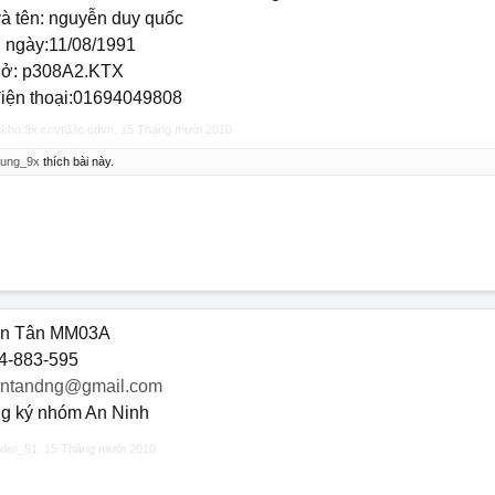
và tên: nguyễn duy quốc
h ngày:11/08/1991
 ở: p308A2.KTX
điện thoại:01694049808
kho.9x.ccvt03c.cdvh
,
15 Tháng mười 2010
hung_9x
thích bài này.
n Tân MM03A
4-883-595
ntandng@gmail.com
g ký nhóm An Ninh
ader_91
,
15 Tháng mười 2010