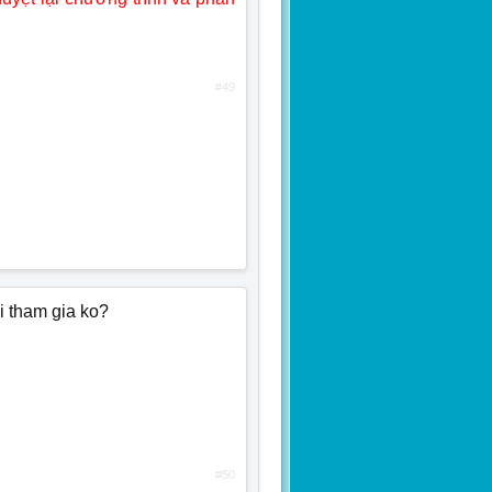
#49
i tham gia ko?
#50