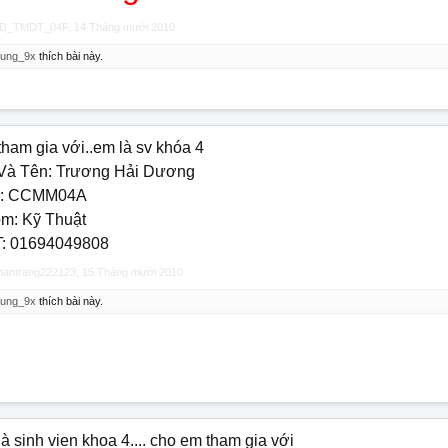
iD_TMDT_04F
,
14 Tháng mười 2010
hung_9x
thích bài này.
tham gia với..em là sv khóa 4
Và Tên: Trương Hải Dương
: CCMM04A
m: Kỹ Thuật
: 01694049808
thantrang222123
,
15 Tháng mười 2010
hung_9x
thích bài này.
à sinh vien khoa 4.... cho em tham gia với