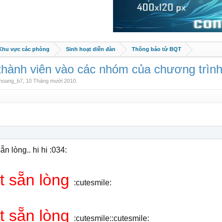
 Khu vực các phòng
Sinh hoạt diễn đàn
Thông báo từ BQT
ành viên vào các nhóm của chương trình
hoang_b7
,
10 Tháng mười 2010
.
sẵn lòng.. hi hi :034:
ất sẵn lòng
:cutesmile:
ất sẵn lòng
:cutesmile::cutesmile: