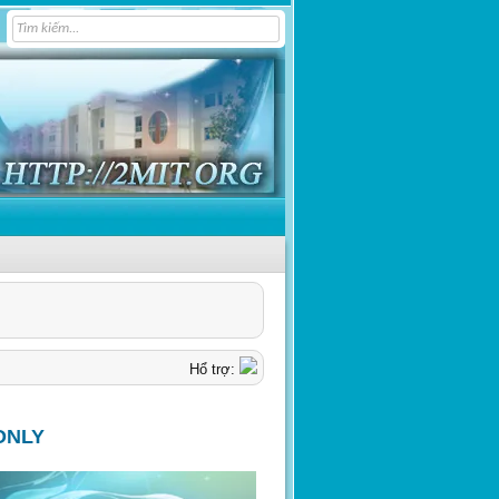
Hổ trợ:
ONLY