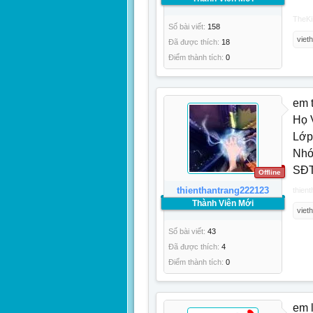
TheK
Số bài viết:
158
viet
Đã được thích:
18
Điểm thành tích:
0
em 
Họ 
Lớp
Nhó
SĐT
Offline
thienthantrang222123
thien
Thành Viên Mới
viet
Số bài viết:
43
Đã được thích:
4
Điểm thành tích:
0
em l