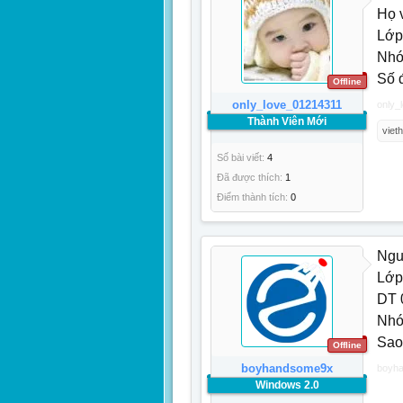
Họ v
Lớp
Nhó
Số 
Offline
only_love_01214311
only_
Thành Viên Mới
viet
Số bài viết:
4
Đã được thích:
1
Điểm thành tích:
0
Ngu
Lớp
DT 
Nhó
Sao
Offline
boyhandsome9x
boyh
Windows 2.0