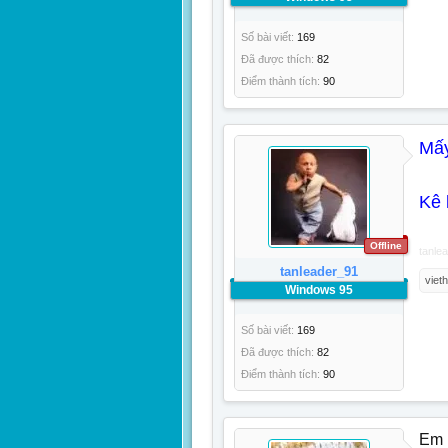
Số bài viết:
169
Đã được thích:
82
Điểm thành tích:
90
Mấy
Kê 
Offline
tanle
tanleader_91
viet
Windows 95
Số bài viết:
169
Đã được thích:
82
Điểm thành tích:
90
Em 