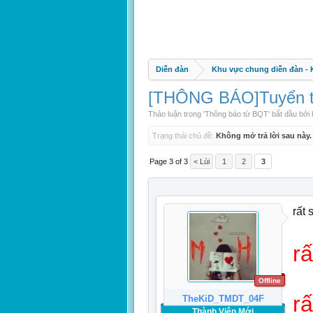
Diễn đàn
Khu vực chung diễn đàn -
[THÔNG BÁO]Tuyển th
Thảo luận trong '
Thông báo từ BQT
' bắt đầu bởi
Trạng thái chủ đề:
Không mở trả lời sau này.
Page 3 of 3
< Lùi
1
2
3
rất 
r
Offline
r
TheKiD_TMDT_04F
Thành Viên Mới