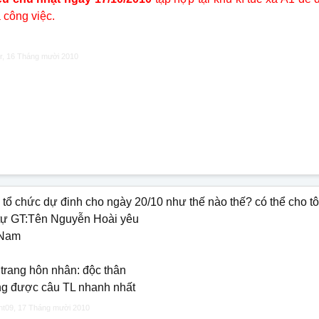
 công việc.
r
,
16 Tháng mười 2010
 tổ chức dự đinh cho ngày 20/10 như thế nào thế? có thể cho tô
 tự GT:Tên Nguyễn Hoài yêu
Nam
 trang hôn nhân: độc thân
g được câu TL nhanh nhất
ht09
,
17 Tháng mười 2010