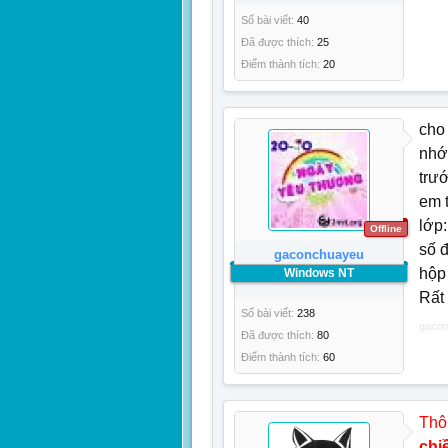
Số bài viết:
40
Đã được thích:
25
Điểm thành tích:
20
cho
nhớ
trư
em 
lớp
Offline
số 
gaconchuayeu
hộp
Windows NT
Rất
Số bài viết:
238
gaco
Đã được thích:
80
Điểm thành tích:
60
Thô
chi