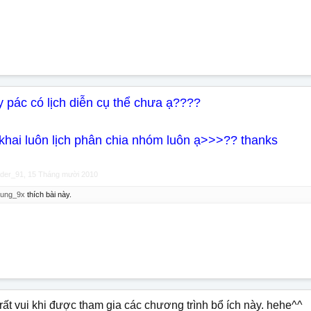
 pác có lịch diễn cụ thể chưa ạ????
khai luôn lịch phân chia nhóm luôn ạ>>>?? thanks
ader_91
,
15 Tháng mười 2010
hung_9x
thích bài này.
rất vui khi được tham gia các chương trình bổ ích này. hehe^^