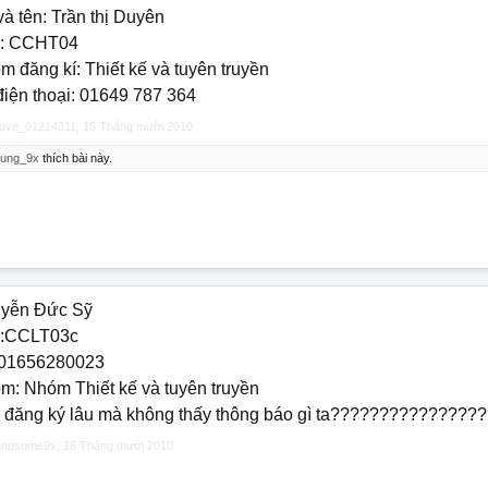
à tên: Trần thị Duyên
: CCHT04
m đăng kí: Thiết kế và tuyên truyền
điện thoại: 01649 787 364
love_01214311
,
15 Tháng mười 2010
hung_9x
thích bài này.
yễn Đức Sỹ
:CCLT03c
01656280023
m: Nhóm Thiết kế và tuyên truyền
 đăng ký lâu mà không thấy thông báo gì ta????????????????
andsome9x
,
16 Tháng mười 2010