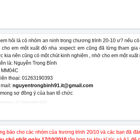
 em hỏi là có nhóm an ninh trong chương trình 20-10 ư? nếu có 
 cho em một xuất đó nha :expect: em cũng đã từng tham gia
ớc kia nên cũng có một chút kinh nghiệm , nhớ cho em một xuất
tên là: Nguyễn Trọng Bình
: MM04C
điện thoại: 01263190393
 mail:
nguyentrongbinh91.it@gmail.com
 mong sợ đồng ý của ban tổ chức
nchuayeu
,
16 Tháng mười 2010
ng báo cho các nhóm của trương trình 20/10 và các bạn đã đăn
ều chủ nhật ngày 17/10/2010
tập hợp tại khu kí túc xá A1 để 