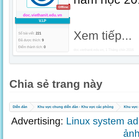
Offline
doc.viethanit.edu.vn
V.I.P
Xem tiếp...
Số bài viết:
221
Đã được thích:
9
Điểm thành tích:
0
doc.viethanit.edu.vn
,
1 Tháng chín 2016
Chia sẻ trang này
Diễn đàn
Khu vực chung diễn đàn - Khu vực các phòng
Khu vực 
Advertising:
Linux system a
ảnh