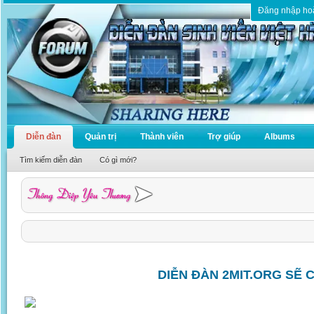
Đăng nhập ho
Diễn đàn
Quản trị
Thành viên
Trợ giúp
Albums
Tìm kiếm diễn đàn
Có gì mới?
DIỄN ĐÀN 2MIT.ORG SẼ