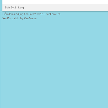
Skin By 2mit.org
Diễn đàn sử dụng XenForo™ ©2011 XenForo Ltd.
XenForo skin by XenFocus