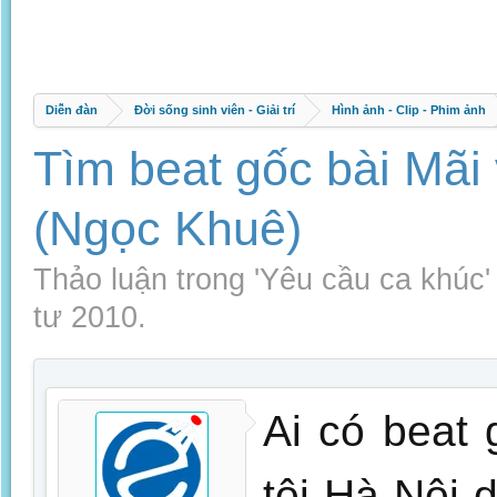
Diễn đàn
Đời sống sinh viên - Giải trí
Hình ảnh - Clip - Phim ảnh
Tìm beat gốc bài Mãi v
(Ngọc Khuê)
Thảo luận trong '
Yêu cầu ca khúc
tư 2010
.
Ai có beat 
tôi Hà Nội 