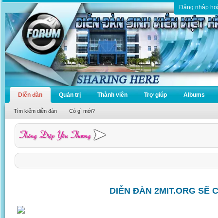
Đăng nhập ho
Diễn đàn
Quản trị
Thành viên
Trợ giúp
Albums
Tìm kiếm diễn đàn
Có gì mới?
DIỄN ĐÀN 2MIT.ORG SẼ