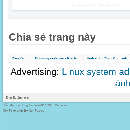
luandaugau1988
,
20 Tháng tư 2010
Chia sẻ trang này
Diễn đàn
Đời sống sinh viên - Giải trí
Hình ảnh - Clip - Phim ảnh
Advertising:
Linux system a
ảnh
Skin By 2mit.org
Diễn đàn sử dụng XenForo™ ©2011 XenForo Ltd.
XenForo skin by XenFocus