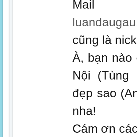
Mai
luandauga
cũng là nic
À, bạn nào
Nội (Tùng
đẹp sao (A
nha!
Cám ơn các 