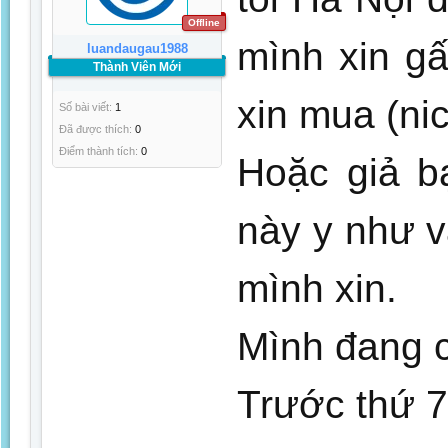
Offline
mình xin g
luandaugau1988
Thành Viên Mới
xin mua (ni
Số bài viết:
1
Đã được thích:
0
Điểm thành tích:
0
Hoặc giả b
này y như v
mình xin.
Mình đang c
Trước thứ 7