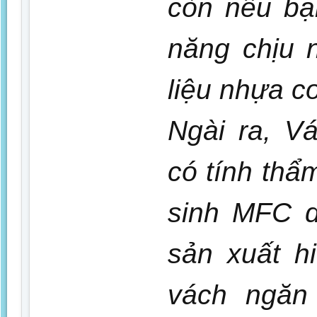
còn nếu bạ
năng chịu 
liệu nhựa c
Ngài ra, V
có tính th
sinh MFC d
sản xuất h
vách ngăn