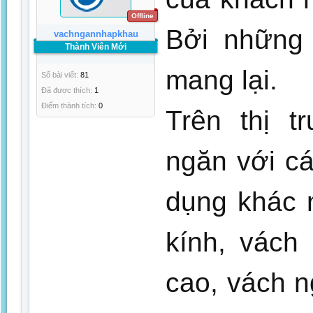
Offline
Bởi những 
vachngannhapkhau
Thành Viên Mới
mang lại.
Số bài viết:
81
Đã được thích:
1
Điểm thành tích:
0
Trên thị t
ngăn với cá
dụng khác 
kính, vách
cao, vách 