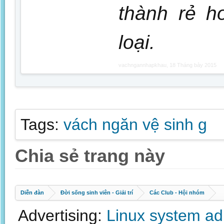
thành rẻ h
loại.
vachngannhapkhau
,
18 Tháng bảy 2015
Tags:
vách ngăn vệ sinh g
Chia sẻ trang này
Diễn đàn
Đời sống sinh viên - Giải trí
Các Club - Hội nhóm
Advertising:
Linux system a