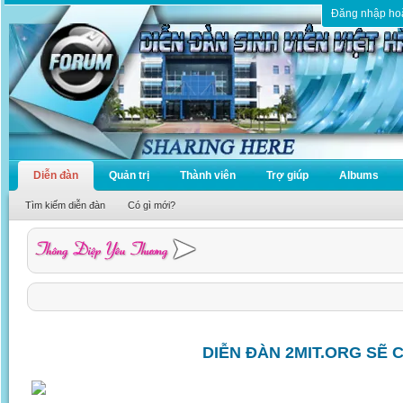
Đăng nhập ho
Diễn đàn
Quản trị
Thành viên
Trợ giúp
Albums
Tìm kiếm diễn đàn
Có gì mới?
DIỄN ĐÀN 2MIT.ORG SẼ