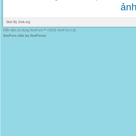
ảnh
Skin By 2mit.org
Diễn đàn sử dụng XenForo™ ©2011 XenForo Ltd.
XenForo skin by XenFocus