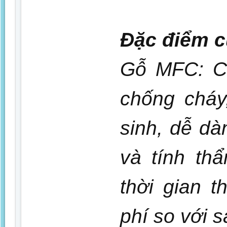
Đặc điểm củ
Gỗ MFC: Ch
chống cháy
sinh, dễ dà
và tính th
thời gian t
phí so với 