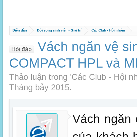
Diễn đàn
Đời sống sinh viên - Giải trí
Các Club - Hội nhóm
Vách ngăn vệ si
Hỏi đáp
COMPACT HPL và M
Thảo luận trong '
Các Club - Hội n
Tháng bảy 2015
.
Vách ngăn 
của khách h