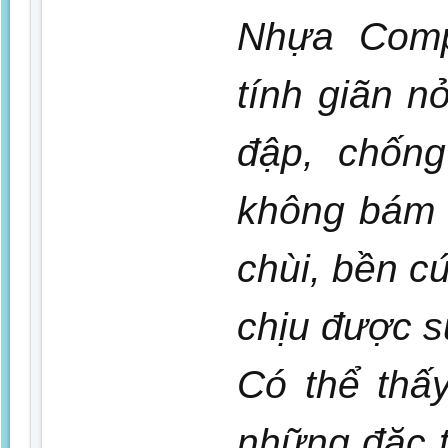
Nhựa Comp
tính giãn n
đập, chống
không bám b
chùi, bền c
chịu được sự
Có thể thấy
những đặc tí