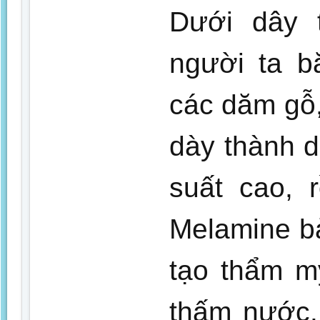
Dưới dây t
người ta b
các dăm gỗ,
dày thành 
suất cao, 
Melamine b
tạo thẩm m
thấm nước.