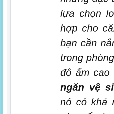
lựa chọn l
hợp cho că
bạn cần nắ
trong phòn
độ ẩm cao 
ngăn vệ s
nó có khả 