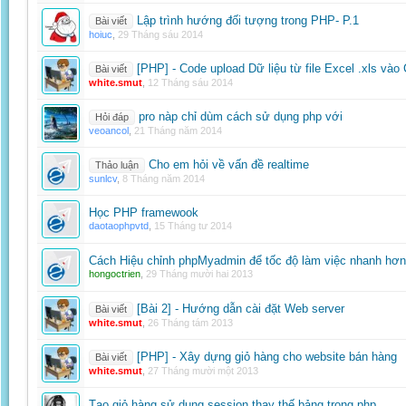
Lập trình hướng đối tượng trong PHP- P.1
Bài viết
hoiuc
,
29 Tháng sáu 2014
[PHP] - Code upload Dữ liệu từ file Excel .xls v
Bài viết
white.smut
,
12 Tháng sáu 2014
pro nàp chỉ dùm cách sử dụng php với
Hỏi đáp
veoancol
,
21 Tháng năm 2014
Cho em hỏi về vấn đề realtime
Thảo luận
sunlcv
,
8 Tháng năm 2014
Học PHP framewook
daotaophpvtd
,
15 Tháng tư 2014
Cách Hiệu chỉnh phpMyadmin để tốc độ làm việc nhanh hơn
hongoctrien
,
29 Tháng mười hai 2013
[Bài 2] - Hướng dẫn cài đặt Web server
Bài viết
white.smut
,
26 Tháng tám 2013
[PHP] - Xây dựng giỏ hàng cho website bán hàng
Bài viết
white.smut
,
27 Tháng mười một 2013
Tạo giỏ hàng sử dụng session thay thế bảng trong php