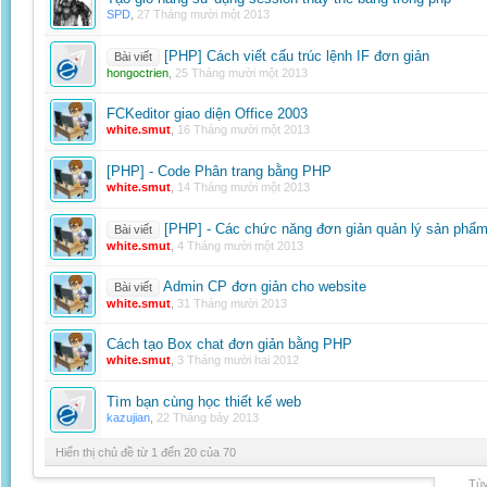
SPD
,
27 Tháng mười một 2013
[PHP] Cách viết cấu trúc lệnh IF đơn giản
Bài viết
hongoctrien
,
25 Tháng mười một 2013
FCKeditor giao diện Office 2003
white.smut
,
16 Tháng mười một 2013
[PHP] - Code Phân trang bằng PHP
white.smut
,
14 Tháng mười một 2013
[PHP] - Các chức năng đơn giản quản lý sản phẩ
Bài viết
white.smut
,
4 Tháng mười một 2013
Admin CP đơn giản cho website
Bài viết
white.smut
,
31 Tháng mười 2013
Cách tạo Box chat đơn giản bằng PHP
white.smut
,
3 Tháng mười hai 2012
Tìm bạn cùng học thiết kế web
kazujian
,
22 Tháng bảy 2013
Hiển thị chủ đề từ 1 đến 20 của 70
Tùy