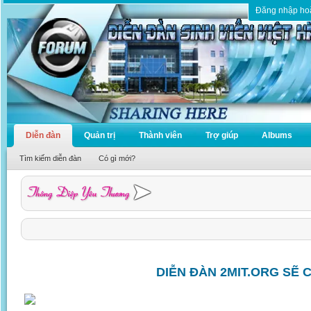
Đăng nhập ho
Diễn đàn
Quản trị
Thành viên
Trợ giúp
Albums
Tìm kiếm diễn đàn
Có gì mới?
DIỄN ĐÀN 2MIT.ORG SẼ