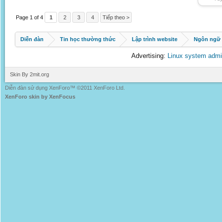
Page 1 of 4
1
2
3
4
Tiếp theo >
Diễn đàn
Tin học thường thức
Lập trình website
Ngôn ngữ 
Advertising:
Linux system admi
Skin By 2mit.org
Diễn đàn sử dụng XenForo™ ©2011 XenForo Ltd.
XenForo skin by XenFocus