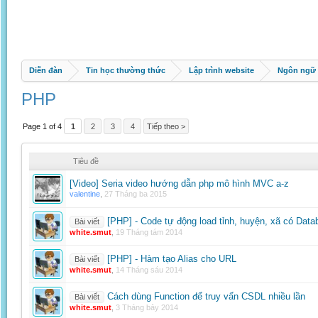
Diễn đàn
Tin học thường thức
Lập trình website
Ngôn ngữ 
PHP
Page 1 of 4
1
2
3
4
Tiếp theo >
Tiêu đề
[Video] Seria video hướng dẫn php mô hình MVC a-z
valentine
,
27 Tháng ba 2015
[PHP] - Code tự động load tỉnh, huyện, xã có Data
Bài viết
white.smut
,
19 Tháng tám 2014
[PHP] - Hàm tạo Alias cho URL
Bài viết
white.smut
,
14 Tháng sáu 2014
Cách dùng Function để truy vấn CSDL nhiều lần
Bài viết
white.smut
,
3 Tháng bảy 2014